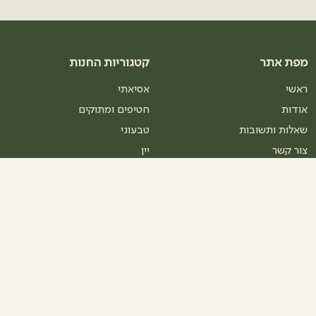
מפת אתר
קטגוריות החנות
ראשי
אסיאתי
אודות
חטיפים ומתוקים
שאלות ותשובות
טבעוני
צור קשר
יין
מתכונים
ללא גלוטן
תקנון האתר
מוצרי אפיה
עסקים וחברות
פיצוחים ואגוזים
הצהרת נגישות
פירות יבשים
תעודת כשרות
קטניות ודגנים
קפה
שמנים ודבש
תבלינים