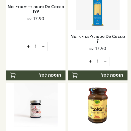
De Cecco פסטה רדיאטורי No.
199
₪
17.90
De Cecco פסטה לינגוויני No.
7
כמות
+
-
₪
17.90
של
De
כמות
+
-
Cecco
של
פסטה
De
הוספה לסל
הוספה לסל
רדיאטורי
Cecco
No.
פסטה
199
לינגוויני
No.
7