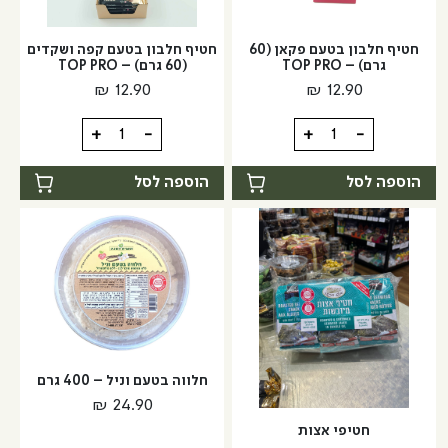
פיסטוק
גרם)
-
(60
חטיף חלבון בטעם פקאן (60
חטיף חלבון בטעם קפה ושקדים
גרם)
TOP
גרם) – TOP PRO
(60 גרם) – TOP PRO
PRO
-
₪
12.90
₪
12.90
TOP
PRO
כמות
כמות
+
-
+
-
של
של
חטיף
חטיף
הוספה לסל
הוספה לסל
חלבון
חלבון
בטעם
בטעם
פקאן
קפה
(60
ושקדים
גרם)
(60
-
גרם)
-
TOP
TOP
PRO
חלווה בטעם וניל – 400 גרם
PRO
₪
24.90
חטיפי אצות