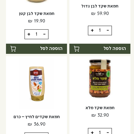
חמאת שקד לבן גדול
₪
59.90
חמאת שקד לבן קטן
₪
19.90
כמות
+
-
כמות
+
-
של
של
חמאת
חמאת
הוספה לסל
הוספה לסל
שקד
שקד
לבן
לבן
גדול
קטן
חמאת שקד מלא
₪
32.90
חמאת שקדים לחיץ – כרם
₪
36.90
כמות
+
-