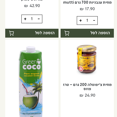
מחית עגבניות 700 גרם mutti
₪
42.90
₪
17.90
כמות
+
-
כמות
+
-
של
של
מחית
מחית
הוספה לסל
הוספה לסל
פיסטוק
עגבניות
700
גרם
mutti
מחית צ'יפוטלה 200 גרם – טרז
פזוס
₪
24.90