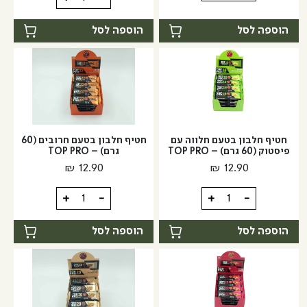
של
של
חומץ
חומץ
הוספה לסל
הוספה לסל
בלסמי
תפוחים
מצומצם
אורגני
ביוטרנטינו
חטיף חלבון בטעם חלווה עם
חטיף חלבון בטעם חרובים (60
פיסטוק (60 גרם) – TOP PRO
גרם) – TOP PRO
₪
12.90
₪
12.90
כמות
כמות
+
-
+
-
של
של
חטיף
חטיף
הוספה לסל
הוספה לסל
חלבון
חלבון
בטעם
בטעם
חלווה
חרובים
עם
(60