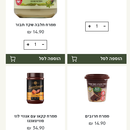
כמות
ממרח חלבה שקד תבור
+
-
של
₪
14.90
מירין
כמות
+
-
של
ממרח
הוספה לסל
הוספה לסל
חלבה
שקד
תבור
ממרח חרובים
ממרח קקאו עם אגוזי לוז
סוויטאנגו
₪
14.90
₪
34.90