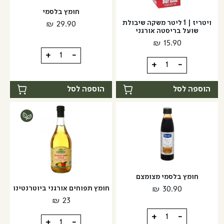
חומץ בלסמי
ויטריז | 1 ליטר משקה שיבולת
₪
29.90
שועל בריסטה אורגני
₪
15.90
כמות
+
-
כמות
+
-
של
של
חומץ
ויטריז
הוספה לסל
הוספה לסל
בלסמי
|
1
ליטר
משקה
שיבולת
שועל
בריסטה
חומץ בלסמי מצומצם
אורגני
חומץ תפוחים אורגני ביוטרנטינו
₪
30.90
₪
23
כמות
+
-
כמות
+
-