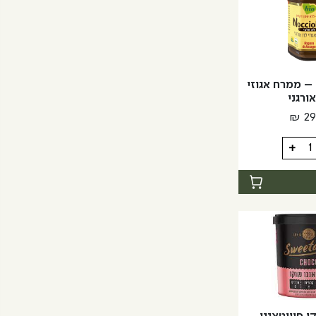
Nocciolata – ממרח אגוזי
אורגני
₪
29
+
Noccio