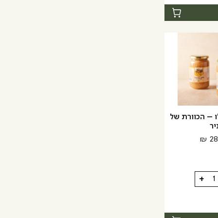
ת
ו – הכוורת של
יר
₪
28
+