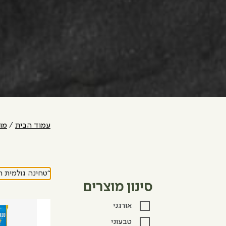
עמוד הבית
/
מו
“טחינה גולמית היונה -1 ק"ג” נוסף
סינון מוצרים
אורגני
טבעוני