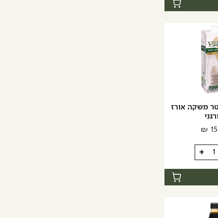
ת
יז | 1 ליטר משקה אורז
רגני
₪
15
+