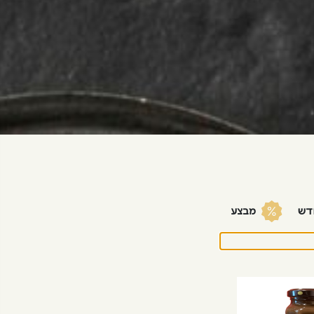
דש
מבצע