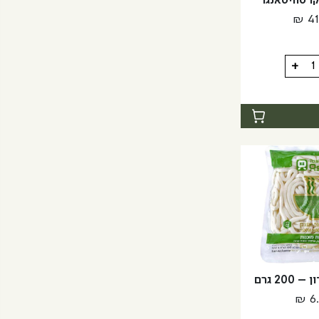
 סוויטאנגו
₪
41
+
נגו
20 גרם
₪
6