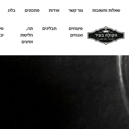
שאלות ותשובות
צור קשר
אודות
מתכונים
בלוג
פיצוחים
תבלינים
תה,
פי
ואגוזים
חליטות
יב
ומיצים