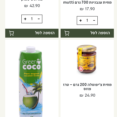
מחית עגבניות 700 גרם mutti
₪
42.90
₪
17.90
כמות
+
-
כמות
+
-
של
של
מחית
מחית
הוספה לסל
הוספה לסל
פיסטוק
עגבניות
700
גרם
mutti
מחית צ'יפוטלה 200 גרם – טרז
פזוס
₪
24.90