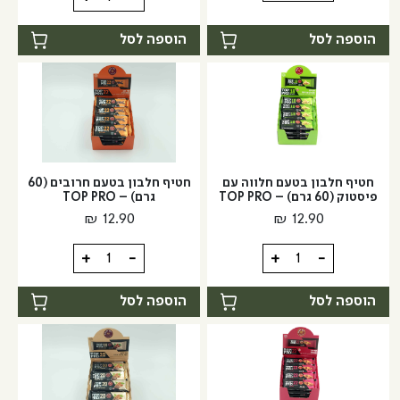
של
של
חומץ
חומץ
הוספה לסל
הוספה לסל
בלסמי
תפוחים
מצומצם
אורגני
ביוטרנטינו
חטיף חלבון בטעם חלווה עם
חטיף חלבון בטעם חרובים (60
פיסטוק (60 גרם) – TOP PRO
גרם) – TOP PRO
₪
12.90
₪
12.90
כמות
כמות
+
-
+
-
של
של
חטיף
חטיף
הוספה לסל
הוספה לסל
חלבון
חלבון
בטעם
בטעם
חלווה
חרובים
עם
(60