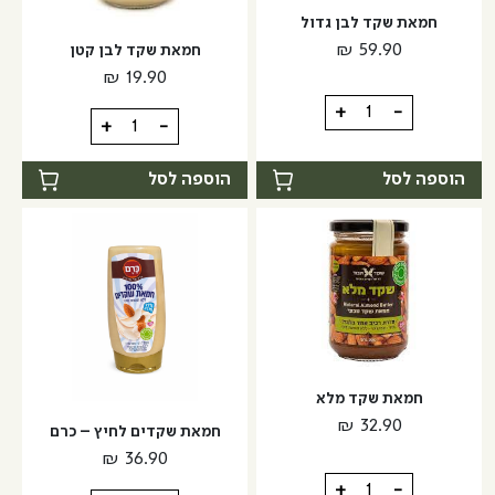
חמאת שקד לבן גדול
₪
59.90
חמאת שקד לבן קטן
₪
19.90
כמות
+
-
כמות
+
-
של
של
חמאת
חמאת
הוספה לסל
הוספה לסל
שקד
שקד
לבן
לבן
גדול
קטן
חמאת שקד מלא
₪
32.90
חמאת שקדים לחיץ – כרם
₪
36.90
כמות
+
-