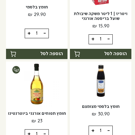
חומץ בלסמי
ויטריז | 1 ליטר משקה שיבולת
₪
29.90
שועל בריסטה אורגני
₪
15.90
כמות
+
-
כמות
+
-
של
של
חומץ
ויטריז
הוספה לסל
הוספה לסל
בלסמי
|
1
ליטר
משקה
שיבולת
שועל
בריסטה
חומץ בלסמי מצומצם
אורגני
חומץ תפוחים אורגני ביוטרנטינו
₪
30.90
₪
23
כמות
+
-
כמות
+
-