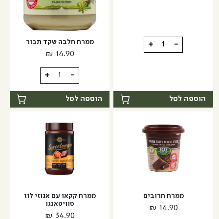
כמות
ממרח חלבה שקד תבור
+
-
של
₪
14.90
מירין
כמות
+
-
של
ממרח
הוספה לסל
הוספה לסל
חלבה
שקד
תבור
ממרח חרובים
ממרח קקאו עם אגוזי לוז
סוויטאנגו
₪
14.90
₪
34.90