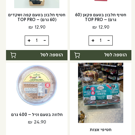
פיסטוק
גרם)
-
(60
חטיף חלבון בטעם פקאן (60
חטיף חלבון בטעם קפה ושקדים
גרם)
TOP
גרם) – TOP PRO
(60 גרם) – TOP PRO
PRO
-
₪
12.90
₪
12.90
TOP
PRO
כמות
כמות
+
-
+
-
של
של
חטיף
חטיף
הוספה לסל
הוספה לסל
חלבון
חלבון
בטעם
בטעם
פקאן
קפה
(60
ושקדים
גרם)
(60
-
גרם)
-
TOP
TOP
PRO
חלווה בטעם וניל – 400 גרם
PRO
₪
24.90
חטיפי אצות