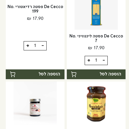
De Cecco פסטה רדיאטורי No.
199
₪
17.90
De Cecco פסטה לינגוויני No.
7
כמות
+
-
₪
17.90
של
De
כמות
+
-
Cecco
של
פסטה
De
הוספה לסל
הוספה לסל
רדיאטורי
Cecco
No.
פסטה
199
לינגוויני
No.
7