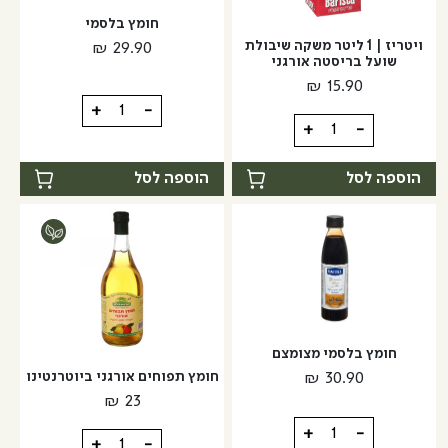
חומץ בלסמי
ויטריז | 1 ליטר משקה שיבולת
₪
29.90
שועל בריסטה אורגני
₪
15.90
כמות
+
-
כמות
+
-
של
של
חומץ
ויטריז
הוספה לסל
הוספה לסל
בלסמי
|
1
ליטר
משקה
שיבולת
שועל
בריסטה
חומץ בלסמי מצומצם
אורגני
חומץ תפוחים אורגני ביוטרנטינו
₪
30.90
₪
23
כמות
+
-
כמות
+
-