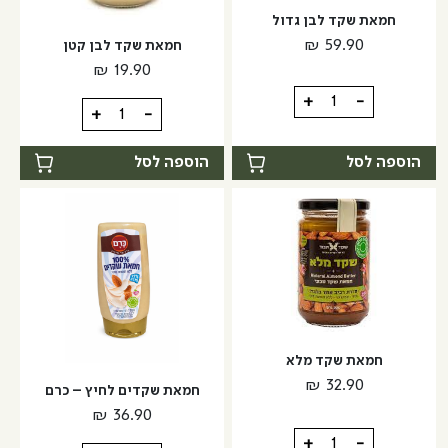
חמאת שקד לבן גדול
₪
59.90
חמאת שקד לבן קטן
₪
19.90
כמות
+
-
כמות
+
-
של
של
חמאת
חמאת
הוספה לסל
הוספה לסל
שקד
שקד
לבן
לבן
גדול
קטן
חמאת שקד מלא
₪
32.90
חמאת שקדים לחיץ – כרם
₪
36.90
כמות
+
-