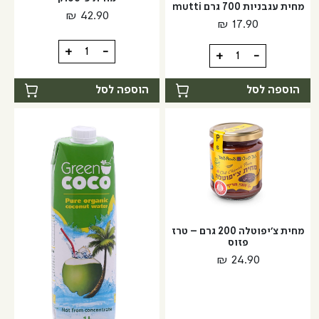
מחית עגבניות 700 גרם mutti
₪
42.90
₪
17.90
כמות
+
-
כמות
+
-
של
של
מחית
מחית
הוספה לסל
הוספה לסל
פיסטוק
עגבניות
700
גרם
mutti
מחית צ'יפוטלה 200 גרם – טרז
פזוס
₪
24.90