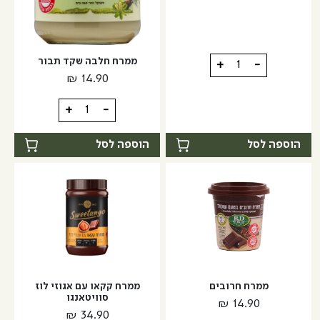
כמות
ממרח חלבה שקד תבור
+
-
של
₪
14.90
מירין
כמות
+
-
של
ממרח
הוספה לסל
הוספה לסל
חלבה
שקד
תבור
ממרח חרובים
ממרח קקאו עם אגוזי לוז
סוויטאנגו
₪
14.90
₪
34.90