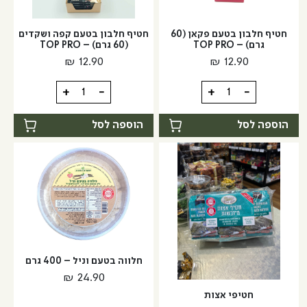
פיסטוק
גרם)
-
(60
חטיף חלבון בטעם פקאן (60
חטיף חלבון בטעם קפה ושקדים
גרם)
TOP
גרם) – TOP PRO
(60 גרם) – TOP PRO
PRO
-
₪
12.90
₪
12.90
TOP
PRO
כמות
כמות
+
-
+
-
של
של
חטיף
חטיף
הוספה לסל
הוספה לסל
חלבון
חלבון
בטעם
בטעם
פקאן
קפה
(60
ושקדים
גרם)
(60
-
גרם)
-
TOP
TOP
PRO
חלווה בטעם וניל – 400 גרם
PRO
₪
24.90
חטיפי אצות