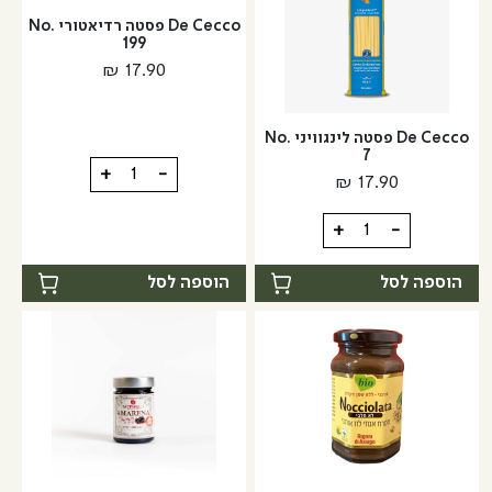
De Cecco פסטה רדיאטורי No.
199
₪
17.90
De Cecco פסטה לינגוויני No.
7
כמות
+
-
₪
17.90
של
De
כמות
+
-
Cecco
של
פסטה
De
הוספה לסל
הוספה לסל
רדיאטורי
Cecco
No.
פסטה
199
לינגוויני
No.
7