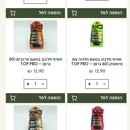
של
של
חומץ
חומץ
הוספה לסל
הוספה לסל
בלסמי
תפוחים
מצומצם
אורגני
ביוטרנטינו
חטיף חלבון בטעם חלווה עם
חטיף חלבון בטעם חרובים (60
פיסטוק (60 גרם) – TOP PRO
גרם) – TOP PRO
₪
12.90
₪
12.90
כמות
כמות
+
-
+
-
של
של
חטיף
חטיף
הוספה לסל
הוספה לסל
חלבון
חלבון
בטעם
בטעם
חלווה
חרובים
עם
(60