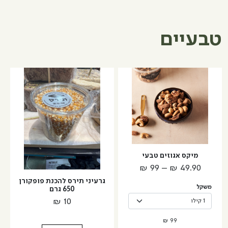
ללא
מלח
טבעיים
למוצר
זה
יש
מספר
סוגים.
ניתן
לבחור
מיקס אגוזים טבעי
את
טווח
₪
99
–
₪
49.90
האפשרויות
מחירים:
גרעיני תירס להכנת פופקורן
בעמוד
משקל
650 גרם
המוצר
₪
10
עד
₪
99