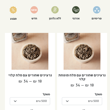
פרימיום
אורגני
ללא גלוטן
חדש
מבצע
למוצר
למוצר
זה
זה
יש
יש
מספר
מספר
סוגים.
סוגים.
ניתן
ניתן
לבחור
לבחור
גרעינים שחורים עם מלח מופחת
גרעינים שחורים עם מלח קלוי
את
את
קלוי
טווח
₪
34
–
₪
18
האפשרויות
האפשרויות
טווח
₪
34
–
₪
18
מחירים:
בעמוד
בעמוד
מחירים:
המוצר
המוצר
משקל
משקל
עד
עד