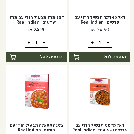
דאל טאדקה תבשיל הודי עם
דאל תרד תבשיל הודי עם תרד
עדשים- Real Indian
ועדשים- Real Indian
₪
24.90
₪
24.90
כמות
כמות
+
-
+
-
של
של
דאל
דאל
הוספה לסל
הוספה לסל
טאדקה
תרד
תבשיל
תבשיל
הודי
הודי
עם
עם
עדשים-
תרד
Real
ועדשים-
Real
Indian
Indian
דאל מקאני תבשיל הודי עם
צ'אנה מסאלה תבשיל הודי עם
עדשים ושעועית- Real Indian
חומוס- Real Indian