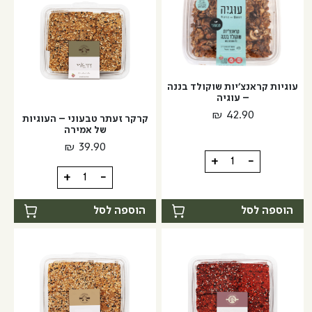
דבש
ושום
עוגיות קראנצ'יות שוקולד בננה
– עוגיה
₪
42.90
קרקר זעתר טבעוני – העוגיות
של אמירה
₪
39.90
כמות
+
-
כמות
של
+
-
של
עוגיות
קרקר
קראנצ'יות
הוספה לסל
הוספה לסל
זעתר
שוקולד
טבעוני
בננה
-
-
העוגיות
עוגיה
של
אמירה