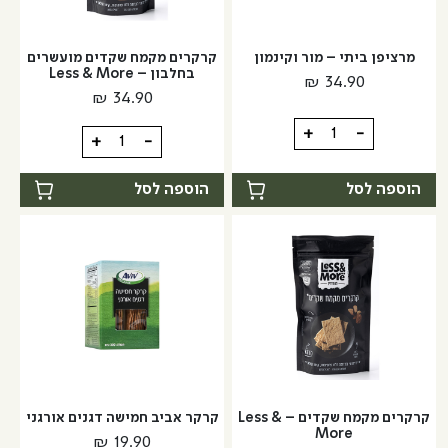
מרציפן ביתי – מור וקינמון
קרקרים מקמח שקדים מועשרים
בחלבון – Less & More
₪
34.90
₪
34.90
כמות
+
-
כמות
+
-
של
של
מרציפן
קרקרים
הוספה לסל
הוספה לסל
ביתי
מקמח
-
שקדים
מור
מועשרים
וקינמון
בחלבון
-
Less
&
More
קרקרים מקמח שקדים – Less &
קרקר אביב חמישה דגנים אורגני
More
₪
19.90