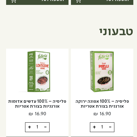
עם
פשתן
גרעיני
עם
פשתן
צ'ילי
פיקנטי
טבעוני
פליסיה – 100% אפונה ירוקה
פליסיה – 100% עדשים אדומות
אורגנית בצורת אטריות
אורגניות בצורת אטריות
₪
16.90
₪
16.90
כמות
כמות
+
-
+
-
של
של