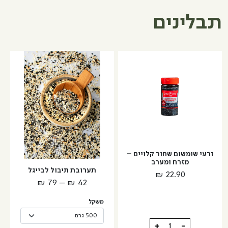
תבלינים
למוצר
זה
יש
מספר
סוגים.
ניתן
לבחור
את
האפשרויות
זרעי שומשום שחור קלויים –
מזרח ומערב
בעמוד
תערובת תיבול לבייגל
₪
22.90
המוצר
טווח
₪
79
–
₪
42
מחירים:
משקל
עד
כמות
+
-