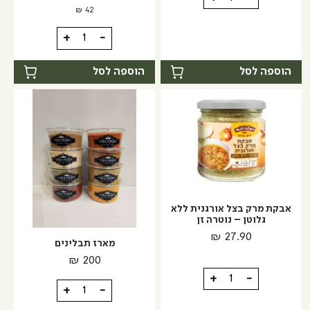
של
₪
42
זרעי
כמות
+
-
שומשום
של
שחור
תערובת
הוספה לסל
הוספה לסל
קלויים
תיבול
-
לבייגל
מזרח
ומערב
אבקת מרק בצל אורגנית ללא
גלוטן – נוטרה זן
₪
27.90
מארז תבלינים
₪
200
כמות
+
-
כמות
+
-
של
של
אבקת