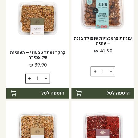
דבש
ושום
עוגיות קראנצ'יות שוקולד בננה
– עוגיה
₪
42.90
קרקר זעתר טבעוני – העוגיות
של אמירה
₪
39.90
כמות
+
-
כמות
של
+
-
של
עוגיות
קרקר
קראנצ'יות
הוספה לסל
הוספה לסל
זעתר
שוקולד
טבעוני
בננה
-
-
העוגיות
עוגיה
של
אמירה