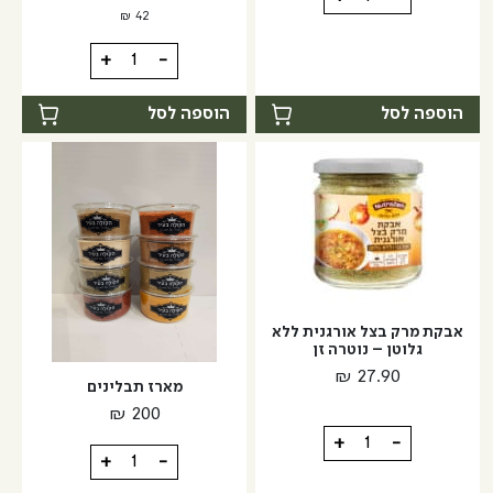
של
₪
42
זרעי
כמות
+
-
שומשום
של
שחור
תערובת
הוספה לסל
הוספה לסל
קלויים
תיבול
-
לבייגל
מזרח
ומערב
אבקת מרק בצל אורגנית ללא
גלוטן – נוטרה זן
₪
27.90
מארז תבלינים
₪
200
כמות
+
-
כמות
+
-
של
של
אבקת