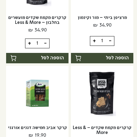
מרציפן ביתי – מור וקינמון
קרקרים מקמח שקדים מועשרים
בחלבון – Less & More
₪
34.90
₪
34.90
כמות
+
-
כמות
+
-
של
של
מרציפן
קרקרים
הוספה לסל
הוספה לסל
ביתי
מקמח
-
שקדים
מור
מועשרים
וקינמון
בחלבון
-
Less
&
More
קרקרים מקמח שקדים – Less &
קרקר אביב חמישה דגנים אורגני
More
₪
19.90