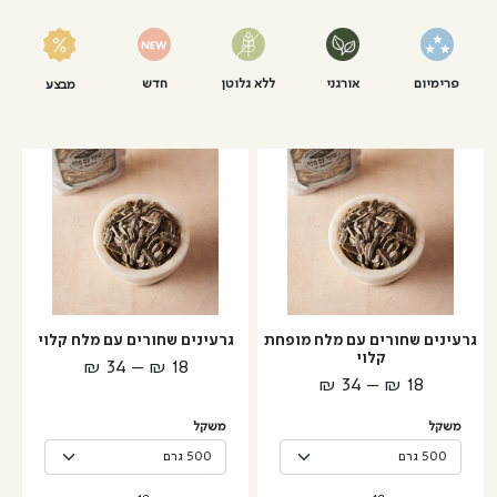
פרימיום
אורגני
ללא גלוטן
חדש
מבצע
למוצר
למוצר
זה
זה
יש
יש
מספר
מספר
סוגים.
סוגים.
ניתן
ניתן
לבחור
לבחור
גרעינים שחורים עם מלח מופחת
גרעינים שחורים עם מלח קלוי
את
את
קלוי
טווח
₪
34
–
₪
18
האפשרויות
האפשרויות
טווח
₪
34
–
₪
18
מחירים:
בעמוד
בעמוד
מחירים:
המוצר
המוצר
משקל
משקל
עד
עד