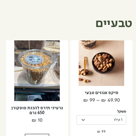
ללא
מלח
טבעיים
למוצר
זה
יש
מספר
סוגים.
ניתן
לבחור
מיקס אגוזים טבעי
את
טווח
₪
99
–
₪
49.90
האפשרויות
מחירים:
גרעיני תירס להכנת פופקורן
בעמוד
משקל
650 גרם
המוצר
₪
10
עד
₪
99