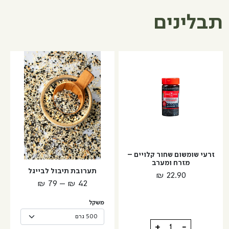
תבלינים
למוצר
זה
יש
מספר
סוגים.
ניתן
לבחור
את
האפשרויות
זרעי שומשום שחור קלויים –
מזרח ומערב
בעמוד
תערובת תיבול לבייגל
₪
22.90
המוצר
טווח
₪
79
–
₪
42
מחירים:
משקל
עד
כמות
+
-