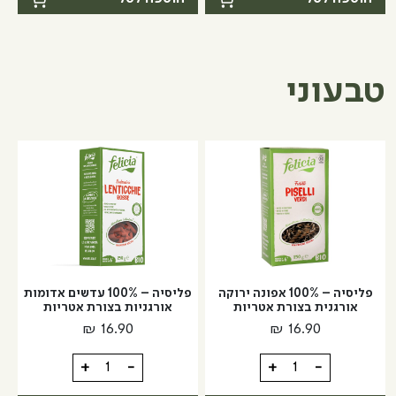
עם
פשתן
גרעיני
עם
פשתן
צ'ילי
פיקנטי
טבעוני
פליסיה – 100% אפונה ירוקה
פליסיה – 100% עדשים אדומות
אורגנית בצורת אטריות
אורגניות בצורת אטריות
₪
16.90
₪
16.90
כמות
כמות
+
-
+
-
של
של