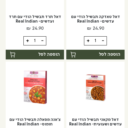
דאל טאדקה תבשיל הודי עם
דאל תרד תבשיל הודי עם תרד
עדשים- Real Indian
ועדשים- Real Indian
₪
24.90
₪
24.90
כמות
כמות
+
-
+
-
של
של
דאל
דאל
הוספה לסל
הוספה לסל
טאדקה
תרד
תבשיל
תבשיל
הודי
הודי
עם
עם
עדשים-
תרד
Real
ועדשים-
Real
Indian
Indian
דאל מקאני תבשיל הודי עם
צ'אנה מסאלה תבשיל הודי עם
עדשים ושעועית- Real Indian
חומוס- Real Indian