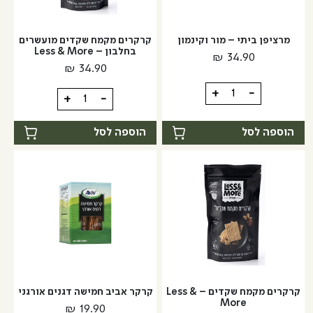
מרציפן ביתי – מור וקינמון
קרקרים מקמח שקדים מועשרים
בחלבון – Less & More
₪
34.90
₪
34.90
כמות
+
-
כמות
+
-
של
של
מרציפן
קרקרים
הוספה לסל
הוספה לסל
ביתי
מקמח
-
שקדים
מור
מועשרים
וקינמון
בחלבון
-
Less
&
More
קרקרים מקמח שקדים – Less &
קרקר אביב חמישה דגנים אורגני
More
₪
19.90