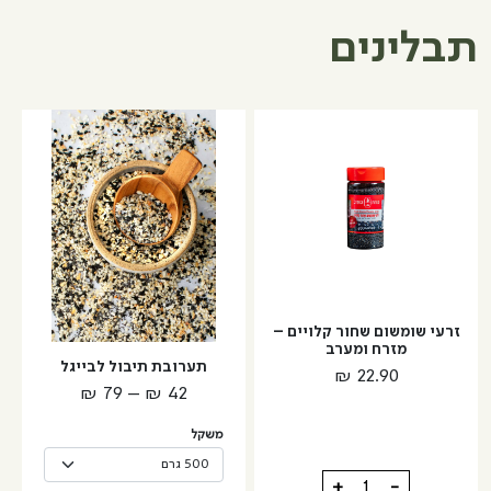
תבלינים
למוצר
זה
יש
מספר
סוגים.
ניתן
לבחור
את
האפשרויות
זרעי שומשום שחור קלויים –
מזרח ומערב
בעמוד
תערובת תיבול לבייגל
₪
22.90
המוצר
טווח
₪
79
–
₪
42
מחירים:
משקל
עד
כמות
+
-