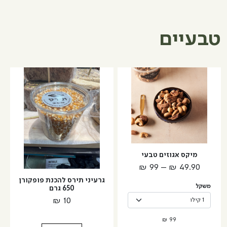
ללא
מלח
טבעיים
למוצר
זה
יש
מספר
סוגים.
ניתן
לבחור
מיקס אגוזים טבעי
את
טווח
₪
99
–
₪
49.90
האפשרויות
מחירים:
גרעיני תירס להכנת פופקורן
בעמוד
משקל
650 גרם
המוצר
₪
10
עד
₪
99