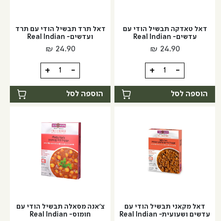
דאל טאדקה תבשיל הודי עם
דאל תרד תבשיל הודי עם תרד
עדשים- Real Indian
ועדשים- Real Indian
₪
24.90
₪
24.90
כמות
כמות
+
-
+
-
של
של
דאל
דאל
הוספה לסל
הוספה לסל
טאדקה
תרד
תבשיל
תבשיל
הודי
הודי
עם
עם
עדשים-
תרד
Real
ועדשים-
Real
Indian
Indian
דאל מקאני תבשיל הודי עם
צ'אנה מסאלה תבשיל הודי עם
עדשים ושעועית- Real Indian
חומוס- Real Indian