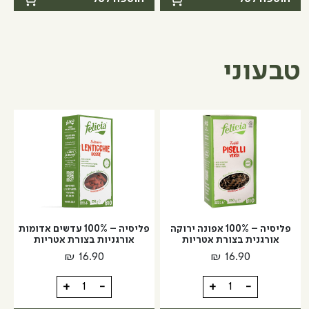
עם
פשתן
גרעיני
עם
פשתן
צ'ילי
פיקנטי
טבעוני
פליסיה – 100% אפונה ירוקה
פליסיה – 100% עדשים אדומות
אורגנית בצורת אטריות
אורגניות בצורת אטריות
₪
16.90
₪
16.90
כמות
כמות
+
-
+
-
של
של