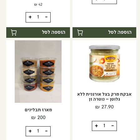
של
₪
42
זרעי
כמות
+
-
שומשום
של
שחור
תערובת
הוספה לסל
הוספה לסל
קלויים
תיבול
-
לבייגל
מזרח
ומערב
אבקת מרק בצל אורגנית ללא
גלוטן – נוטרה זן
₪
27.90
מארז תבלינים
₪
200
כמות
+
-
כמות
+
-
של
של
אבקת