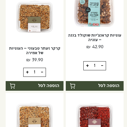
דבש
ושום
עוגיות קראנצ'יות שוקולד בננה
– עוגיה
₪
42.90
קרקר זעתר טבעוני – העוגיות
של אמירה
₪
39.90
כמות
+
-
כמות
של
+
-
של
עוגיות
קרקר
קראנצ'יות
הוספה לסל
הוספה לסל
זעתר
שוקולד
טבעוני
בננה
-
-
העוגיות
עוגיה
של
אמירה