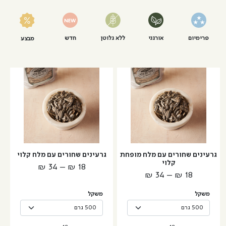
פרימיום
אורגני
ללא גלוטן
חדש
מבצע
למוצר
למוצר
זה
זה
יש
יש
מספר
מספר
סוגים.
סוגים.
ניתן
ניתן
לבחור
לבחור
גרעינים שחורים עם מלח מופחת
גרעינים שחורים עם מלח קלוי
את
את
קלוי
טווח
₪
34
–
₪
18
האפשרויות
האפשרויות
טווח
₪
34
–
₪
18
מחירים:
בעמוד
בעמוד
מחירים:
המוצר
המוצר
משקל
משקל
עד
עד