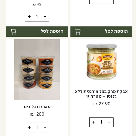
של
₪
42
זרעי
כמות
+
-
שומשום
של
שחור
תערובת
הוספה לסל
הוספה לסל
קלויים
תיבול
-
לבייגל
מזרח
ומערב
אבקת מרק בצל אורגנית ללא
גלוטן – נוטרה זן
₪
27.90
מארז תבלינים
₪
200
כמות
+
-
כמות
+
-
של
של
אבקת