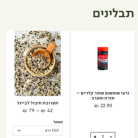
תבלינים
למוצר
זה
יש
מספר
סוגים.
ניתן
לבחור
את
האפשרויות
זרעי שומשום שחור קלויים –
מזרח ומערב
בעמוד
תערובת תיבול לבייגל
₪
22.90
המוצר
טווח
₪
79
–
₪
42
מחירים:
משקל
עד
כמות
+
-