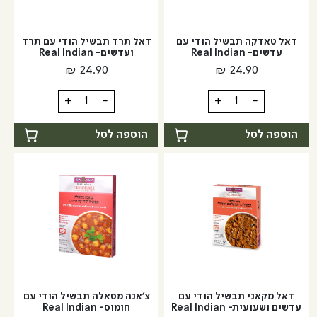
דאל טאדקה תבשיל הודי עם
דאל תרד תבשיל הודי עם תרד
עדשים- Real Indian
ועדשים- Real Indian
₪
24.90
₪
24.90
כמות
כמות
+
-
+
-
של
של
דאל
דאל
הוספה לסל
הוספה לסל
טאדקה
תרד
תבשיל
תבשיל
הודי
הודי
עם
עם
עדשים-
תרד
Real
ועדשים-
Real
Indian
Indian
דאל מקאני תבשיל הודי עם
צ'אנה מסאלה תבשיל הודי עם
עדשים ושעועית- Real Indian
חומוס- Real Indian