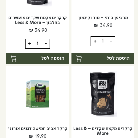
מרציפן ביתי – מור וקינמון
קרקרים מקמח שקדים מועשרים
בחלבון – Less & More
₪
34.90
₪
34.90
כמות
+
-
כמות
+
-
של
של
מרציפן
קרקרים
הוספה לסל
הוספה לסל
ביתי
מקמח
-
שקדים
מור
מועשרים
וקינמון
בחלבון
-
Less
&
More
קרקרים מקמח שקדים – Less &
קרקר אביב חמישה דגנים אורגני
More
₪
19.90