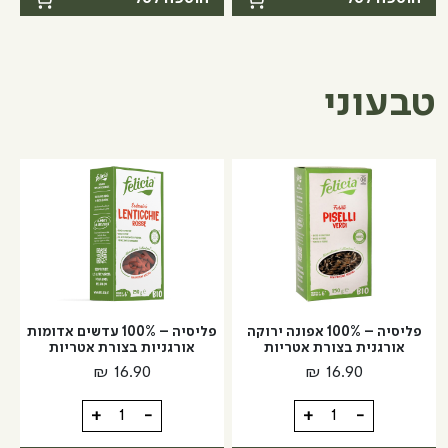
עם
פשתן
גרעיני
עם
פשתן
צ'ילי
פיקנטי
טבעוני
פליסיה – 100% אפונה ירוקה
פליסיה – 100% עדשים אדומות
אורגנית בצורת אטריות
אורגניות בצורת אטריות
₪
16.90
₪
16.90
כמות
כמות
+
-
+
-
של
של