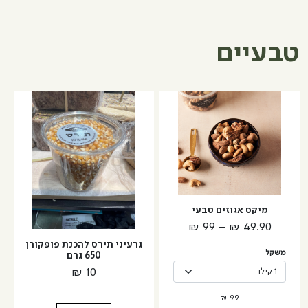
ללא
מלח
טבעיים
למוצר
זה
יש
מספר
סוגים.
ניתן
לבחור
מיקס אגוזים טבעי
את
טווח
₪
99
–
₪
49.90
האפשרויות
מחירים:
גרעיני תירס להכנת פופקורן
בעמוד
משקל
650 גרם
המוצר
₪
10
עד
₪
99