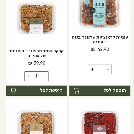
דבש
ושום
עוגיות קראנצ'יות שוקולד בננה
– עוגיה
₪
42.90
קרקר זעתר טבעוני – העוגיות
של אמירה
₪
39.90
כמות
+
-
כמות
של
+
-
של
עוגיות
קרקר
קראנצ'יות
הוספה לסל
הוספה לסל
זעתר
שוקולד
טבעוני
בננה
-
-
העוגיות
עוגיה
של
אמירה