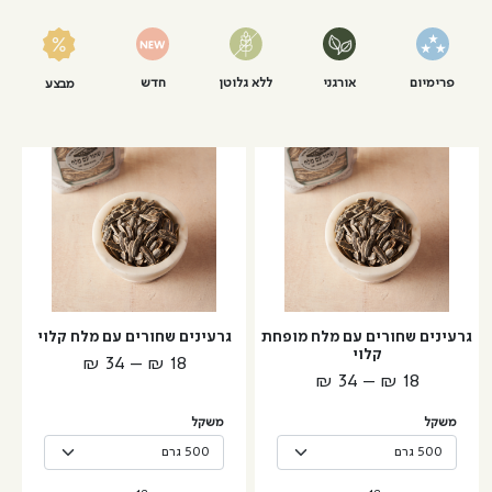
פרימיום
אורגני
ללא גלוטן
חדש
מבצע
למוצר
למוצר
זה
זה
יש
יש
מספר
מספר
סוגים.
סוגים.
ניתן
ניתן
לבחור
לבחור
גרעינים שחורים עם מלח מופחת
גרעינים שחורים עם מלח קלוי
את
את
קלוי
טווח
₪
34
–
₪
18
האפשרויות
האפשרויות
טווח
₪
34
–
₪
18
מחירים:
בעמוד
בעמוד
מחירים:
המוצר
המוצר
משקל
משקל
עד
עד