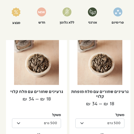
פרימיום
אורגני
ללא גלוטן
חדש
מבצע
למוצר
למוצר
זה
זה
יש
יש
מספר
מספר
סוגים.
סוגים.
ניתן
ניתן
לבחור
לבחור
גרעינים שחורים עם מלח מופחת
גרעינים שחורים עם מלח קלוי
את
את
קלוי
טווח
₪
34
–
₪
18
האפשרויות
האפשרויות
טווח
₪
34
–
₪
18
מחירים:
בעמוד
בעמוד
מחירים:
המוצר
המוצר
משקל
משקל
עד
עד