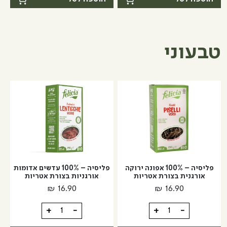
עם
פשתן
גרעיני
עם
פשתן
צ'ילי
פיקנטי
טבעוני
פליסיה – 100% אפונה ירוקה
פליסיה – 100% עדשים אדומות
אורגנית בצורת אטריות
אורגניות בצורת אטריות
₪
16.90
₪
16.90
כמות
כמות
+
-
+
-
של
של