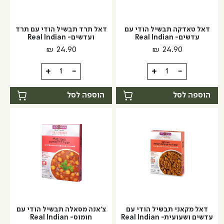
דאל טאדקה תבשיל הודי עם
דאל תרד תבשיל הודי עם תרד
עדשים- Real Indian
ועדשים- Real Indian
₪
24.90
₪
24.90
כמות
כמות
+
-
+
-
של
של
דאל
דאל
הוספה לסל
הוספה לסל
טאדקה
תרד
תבשיל
תבשיל
הודי
הודי
עם
עם
עדשים-
תרד
Real
ועדשים-
Real
Indian
Indian
דאל מקאני תבשיל הודי עם
צ'אנה מסאלה תבשיל הודי עם
עדשים ושעועית- Real Indian
חומוס- Real Indian