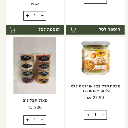
של
₪
42
זרעי
כמות
+
-
שומשום
של
שחור
תערובת
הוספה לסל
הוספה לסל
קלויים
תיבול
-
לבייגל
מזרח
ומערב
אבקת מרק בצל אורגנית ללא
גלוטן – נוטרה זן
₪
27.90
מארז תבלינים
₪
200
כמות
+
-
כמות
+
-
של
של
אבקת