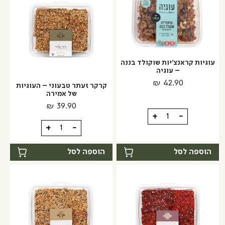
דבש
ושום
עוגיות קראנצ'יות שוקולד בננה
– עוגיה
₪
42.90
קרקר זעתר טבעוני – העוגיות
של אמירה
₪
39.90
כמות
+
-
כמות
של
+
-
של
עוגיות
קרקר
קראנצ'יות
הוספה לסל
הוספה לסל
זעתר
שוקולד
טבעוני
בננה
-
-
העוגיות
עוגיה
של
אמירה