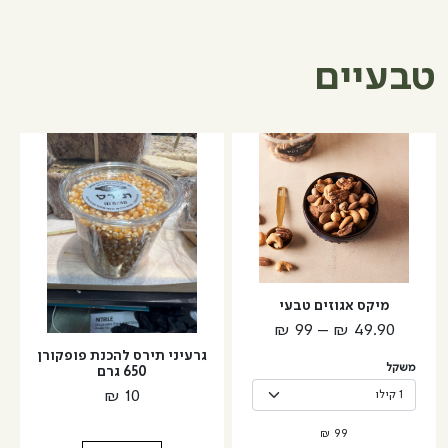
ללא
מלח
טבעיים
למוצר
זה
יש
מספר
סוגים.
ניתן
לבחור
מיקס אגוזים טבעי
את
טווח
₪
99
–
₪
49.90
האפשרויות
מחירים:
גרעיני תירס להכנת פופקורן
בעמוד
משקל
650 גרם
המוצר
₪
10
עד
₪
99