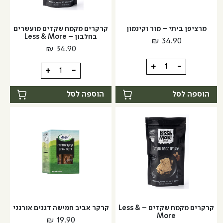
מרציפן ביתי – מור וקינמון
קרקרים מקמח שקדים מועשרים
בחלבון – Less & More
₪
34.90
₪
34.90
כמות
+
-
כמות
+
-
של
של
מרציפן
קרקרים
הוספה לסל
הוספה לסל
ביתי
מקמח
-
שקדים
מור
מועשרים
וקינמון
בחלבון
-
Less
&
More
קרקרים מקמח שקדים – Less &
קרקר אביב חמישה דגנים אורגני
More
₪
19.90