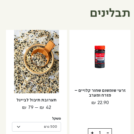
תבלינים
למוצר
זה
יש
מספר
סוגים.
ניתן
לבחור
את
האפשרויות
זרעי שומשום שחור קלויים –
מזרח ומערב
בעמוד
תערובת תיבול לבייגל
₪
22.90
המוצר
טווח
₪
79
–
₪
42
מחירים:
משקל
עד
כמות
+
-