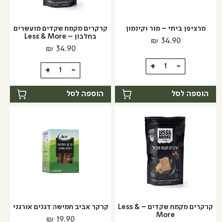
מרציפן ביתי – מור וקינמון
קרקרים מקמח שקדים מועשרים
בחלבון – Less & More
₪
34.90
₪
34.90
כמות
+
-
כמות
+
-
של
של
מרציפן
קרקרים
הוספה לסל
הוספה לסל
ביתי
מקמח
-
שקדים
מור
מועשרים
וקינמון
בחלבון
-
Less
&
More
קרקרים מקמח שקדים – Less &
קרקר אביב חמישה דגנים אורגני
More
₪
19.90