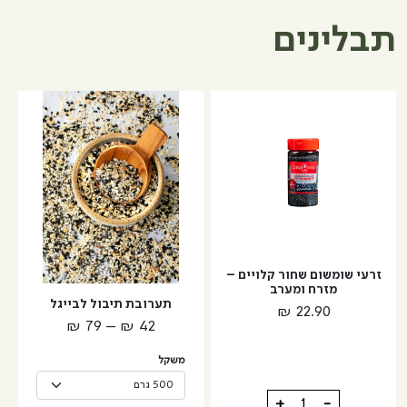
תבלינים
למוצר
זה
יש
מספר
סוגים.
ניתן
לבחור
את
האפשרויות
זרעי שומשום שחור קלויים –
מזרח ומערב
בעמוד
תערובת תיבול לבייגל
₪
22.90
המוצר
טווח
₪
79
–
₪
42
מחירים:
משקל
עד
כמות
+
-