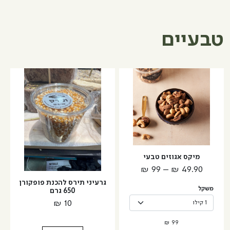
ללא
מלח
טבעיים
למוצר
זה
יש
מספר
סוגים.
ניתן
לבחור
מיקס אגוזים טבעי
את
טווח
₪
99
–
₪
49.90
האפשרויות
מחירים:
גרעיני תירס להכנת פופקורן
בעמוד
משקל
650 גרם
המוצר
₪
10
עד
₪
99