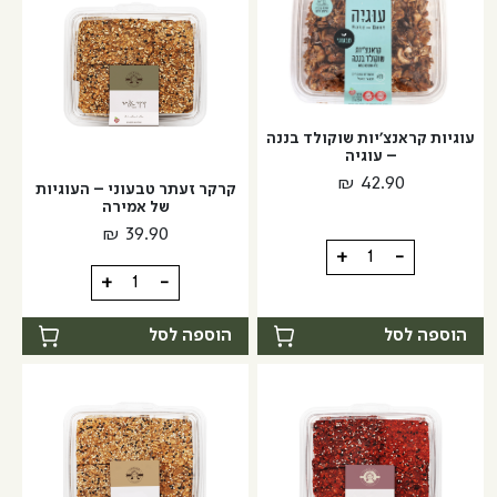
דבש
ושום
עוגיות קראנצ'יות שוקולד בננה
– עוגיה
₪
42.90
קרקר זעתר טבעוני – העוגיות
של אמירה
₪
39.90
כמות
+
-
כמות
של
+
-
של
עוגיות
קרקר
קראנצ'יות
הוספה לסל
הוספה לסל
זעתר
שוקולד
טבעוני
בננה
-
-
העוגיות
עוגיה
של
אמירה