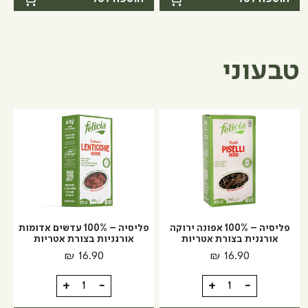
עם
פשתן
גרעיני
עם
פשתן
צ'ילי
פיקנטי
טבעוני
פליסיה – 100% אפונה ירוקה
פליסיה – 100% עדשים אדומות
אורגנית בצורת אטריות
אורגניות בצורת אטריות
₪
16.90
₪
16.90
כמות
כמות
+
-
+
-
של
של