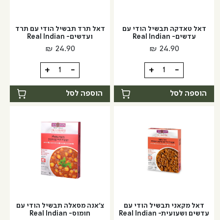
דאל טאדקה תבשיל הודי עם
דאל תרד תבשיל הודי עם תרד
עדשים- Real Indian
ועדשים- Real Indian
₪
24.90
₪
24.90
כמות
כמות
+
-
+
-
של
של
דאל
דאל
הוספה לסל
הוספה לסל
טאדקה
תרד
תבשיל
תבשיל
הודי
הודי
עם
עם
עדשים-
תרד
Real
ועדשים-
Real
Indian
Indian
דאל מקאני תבשיל הודי עם
צ'אנה מסאלה תבשיל הודי עם
עדשים ושעועית- Real Indian
חומוס- Real Indian