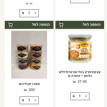
של
₪
42
זרעי
כמות
+
-
שומשום
של
שחור
תערובת
הוספה לסל
הוספה לסל
קלויים
תיבול
-
לבייגל
מזרח
ומערב
אבקת מרק בצל אורגנית ללא
גלוטן – נוטרה זן
₪
27.90
מארז תבלינים
₪
200
כמות
+
-
כמות
+
-
של
של
אבקת