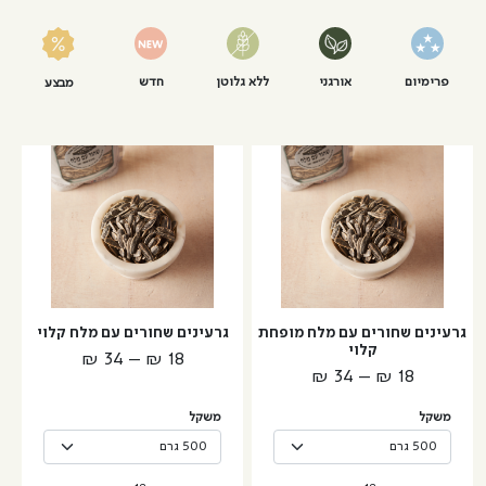
פרימיום
אורגני
ללא גלוטן
חדש
מבצע
למוצר
למוצר
זה
זה
יש
יש
מספר
מספר
סוגים.
סוגים.
ניתן
ניתן
לבחור
לבחור
גרעינים שחורים עם מלח מופחת
גרעינים שחורים עם מלח קלוי
את
את
קלוי
טווח
₪
34
–
₪
18
האפשרויות
האפשרויות
טווח
₪
34
–
₪
18
מחירים:
בעמוד
בעמוד
מחירים:
המוצר
המוצר
משקל
משקל
עד
עד