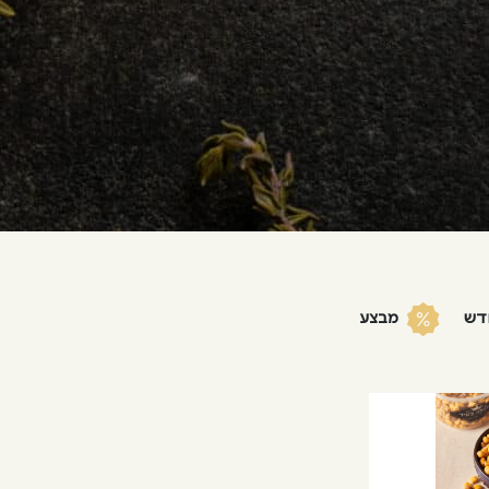
דש
מבצע