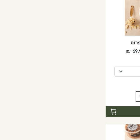
רוס
טווח
₪
69.
מחירים:
עד