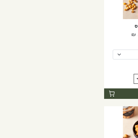
ס
טווח
₪
מחירים:
עד