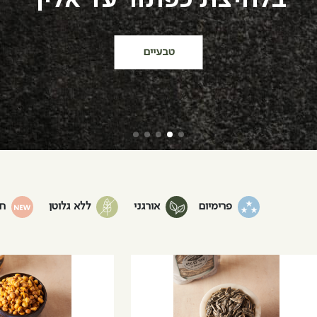
טבעיים
פרימיום
אורגני
ללא גלוטן
ח
וצר
למוצר
זה
יש
ספר
מספר