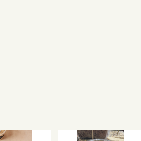
למוצר
זה