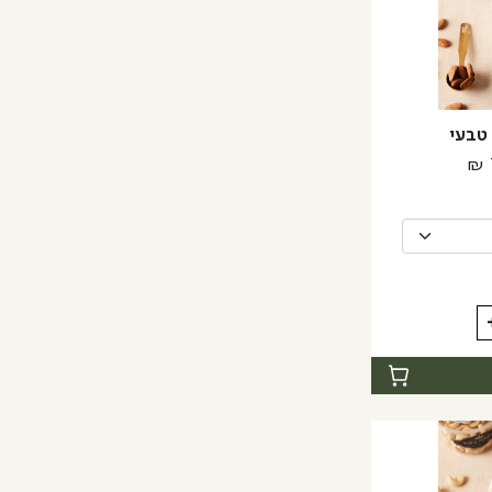
טבעי
טווח
₪
מחירים:
עד