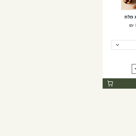
 מלח
טווח
₪
מחירים:
עד