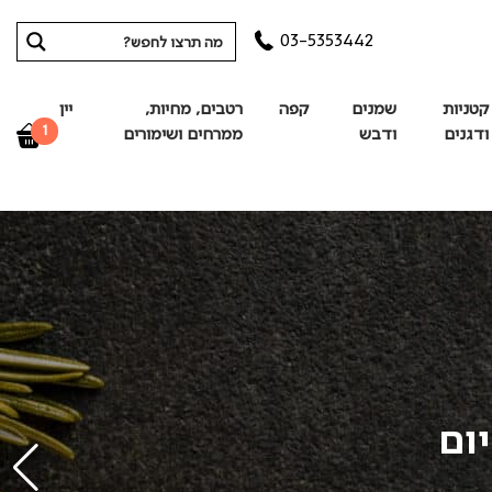
03-5353442
קטניות
שמנים
קפה
רטבים, מחיות,
יין
1
ודגנים
ודבש
ממרחים ושימורים
ום