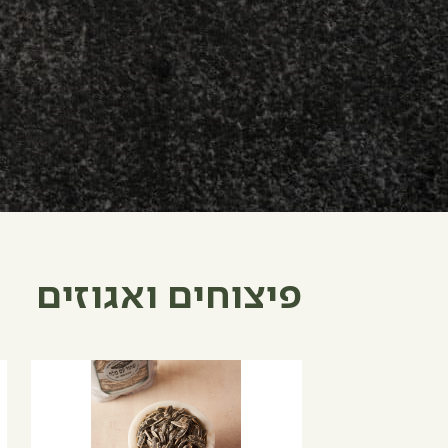
פיצוחים ואגוזים
למוצר
למ
זה
זה
יש
יש
מספר
מ