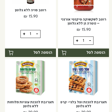
–
זן
רוטב סויה ללא גלוטן
נוטרה
₪
15.90
זן
רוטב לשקשוקה פיקנטי אורגני
– נוטרה זן ללא גלוטן
₪
15.90
כמות
+
-
של
כמות
+
-
רוטב
של
סויה
רוטב
הוספה לסל
הוספה לסל
ללא
לשקשוקה
גלוטן
פיקנטי
אורגני
-
נוטרה
זן
ללא
גלוטן
תערובת להכנת ופל בלגי- קרפ
תערובת להכנת עוגיות מלוחות
ללא גלוטן
ללא גלוטן