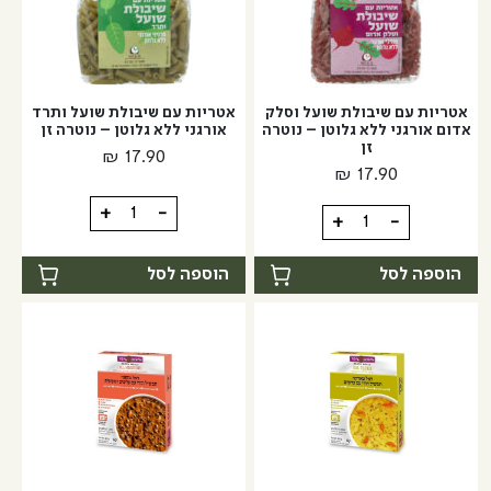
ללא
גלוטן
גלוטן
|
|
נוטרזן
נוטרזן
אטריות עם שיבולת שועל וסלק
אטריות עם שיבולת שועל ותרד
אדום אורגני ללא גלוטן – נוטרה
אורגני ללא גלוטן – נוטרה זן
זן
₪
17.90
₪
17.90
כמות
+
-
כמות
+
-
של
של
אטריות
אטריות
הוספה לסל
הוספה לסל
עם
עם
שיבולת
שיבולת
שועל
שועל
ותרד
וסלק
אורגני
אדום
ללא
אורגני
גלוטן
ללא
-
גלוטן