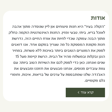
עוגת
PANERIA
שוקולד
ללא
ללא
גלוטן
אודות
גלוטן
רב
"הקולה בעיר" היא חנות פיצוחים און ליין שנוסדה מתוך אהבה
תכליתית
לאוכל בריא, ביתי, טבעי ומזין. החנות האינטרנטית הוקמה כחלק
מתוך הבנה עמוקה שכדי לחיות את אורח החיים הזה, נדרשת
חנות מקוונת המספקת כל מה שצריך במקום אחד. אנו דואגים
לספק את המוצרים הטובים ביותר באיכות ללא פשרות, במחיר
הוגן ובקלות ובמשלוח מהיר אל הבית. הרשת קיימת מעל 15
שנים ואנחנו, כאן כדי לספק לכם את השירות הטוב ביותר. עם
צוות עובדים מנוסים, אנחנו מבצעים את חזוננו ומבצעים את
האג'נדה שלנו שמתבססת על ערכים של בריאות, איכות, וחומרי
גלם מקומיים.
קרא עוד >