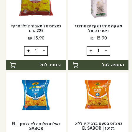
גלוטן
משקה אורז ושקדים אורגני
נאצ’וס אל סאבור צ’ילי חריף
ויטריז כחול
225 גרם
₪
15.90
₪
15.90
כמות
כמות
+
-
+
-
של
של
משקה
נאצ’וס
הוספה לסל
הוספה לסל
אורז
אל
ושקדים
סאבור
אורגני
צ’ילי
ויטריז
חריף
כחול
225
גרם
נאצ’וס בטעם ברביקיו ללא
נאצ’וס מלוח ללא גלוטן | EL
גלוטן | EL SABOR
SABOR