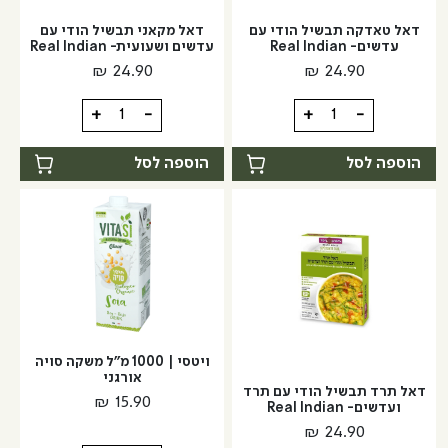
נוטרה
-
זן
דאל טאדקה תבשיל הודי עם
דאל מקאני תבשיל הודי עם
נוטרה
עדשים- Real Indian
עדשים ושעועית- Real Indian
זן
₪
24.90
₪
24.90
כמות
כמות
+
-
+
-
של
של
דאל
דאל
הוספה לסל
הוספה לסל
טאדקה
מקאני
תבשיל
תבשיל
הודי
הודי
עם
עם
עדשים-
עדשים
Real
ושעועית-
Real
Indian
Indian
ויטסי | 1000 מ"ל משקה סויה
אורגני
דאל תרד תבשיל הודי עם תרד
₪
15.90
ועדשים- Real Indian
₪
24.90