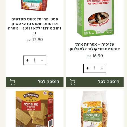
בצורת
בצורת
אטריות
אטריות
פסט-פרו סלנטאני מעדשים
אדומות, חומוס וזרעי פשתן
זהוב אורגני ללא גלוטן – נוטרה
זן
₪
17.90
פליסיה – אטריות אורז
אורגניות טריקולור ללא גלוטן
₪
16.90
כמות
+
-
של
כמות
+
-
פסט-פרו
של
סלנטאני
פליסיה
הוספה לסל
הוספה לסל
מעדשים
-
אדומות,
אטריות
חומוס
אורז
וזרעי
אורגניות
פשתן
טריקולור
זהוב
ללא