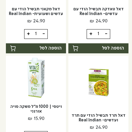
נוטרה
-
זן
דאל טאדקה תבשיל הודי עם
דאל מקאני תבשיל הודי עם
נוטרה
עדשים- Real Indian
עדשים ושעועית- Real Indian
זן
₪
24.90
₪
24.90
כמות
כמות
+
-
+
-
של
של
דאל
דאל
הוספה לסל
הוספה לסל
טאדקה
מקאני
תבשיל
תבשיל
הודי
הודי
עם
עם
עדשים-
עדשים
Real
ושעועית-
Real
Indian
Indian
ויטסי | 1000 מ"ל משקה סויה
אורגני
דאל תרד תבשיל הודי עם תרד
₪
15.90
ועדשים- Real Indian
₪
24.90