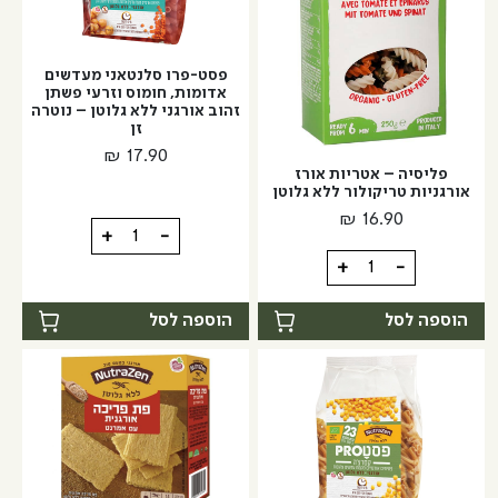
בצורת
בצורת
אטריות
אטריות
פסט-פרו סלנטאני מעדשים
אדומות, חומוס וזרעי פשתן
זהוב אורגני ללא גלוטן – נוטרה
זן
₪
17.90
פליסיה – אטריות אורז
אורגניות טריקולור ללא גלוטן
₪
16.90
כמות
+
-
של
כמות
+
-
פסט-פרו
של
סלנטאני
פליסיה
הוספה לסל
הוספה לסל
מעדשים
-
אדומות,
אטריות
חומוס
אורז
וזרעי
אורגניות
פשתן
טריקולור
זהוב
ללא