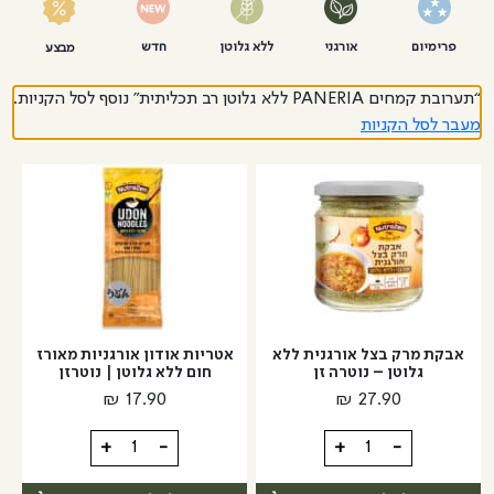
פרימיום
אורגני
ללא גלוטן
חדש
מבצע
“תערובת קמחים PANERIA ללא גלוטן רב תכליתית” נוסף לסל הקניות.
מעבר לסל הקניות
אבקת מרק בצל אורגנית ללא
אטריות אודון אורגניות מאורז
גלוטן – נוטרה זן
חום ללא גלוטן | נוטרזן
₪
17.90
₪
27.90
כמות
כמות
+
-
+
-
של
של