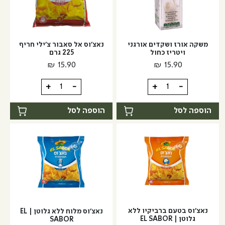
גלוטן
משקה אורז ושקדים אורגני
נאצ’וס אל סאבור צ’ילי חריף
ויטריז כחול
225 גרם
₪
15.90
₪
15.90
כמות
כמות
+
-
+
-
של
של
משקה
נאצ’וס
הוספה לסל
הוספה לסל
אורז
אל
ושקדים
סאבור
אורגני
צ’ילי
ויטריז
חריף
כחול
225
גרם
נאצ’וס בטעם ברביקיו ללא
נאצ’וס מלוח ללא גלוטן | EL
גלוטן | EL SABOR
SABOR