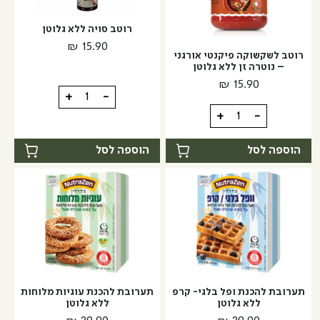
–
זן
רוטב סויה ללא גלוטן
נוטרה
₪
15.90
זן
רוטב לשקשוקה פיקנטי אורגני
– נוטרה זן ללא גלוטן
₪
15.90
כמות
+
-
של
כמות
+
-
רוטב
של
סויה
רוטב
הוספה לסל
הוספה לסל
ללא
לשקשוקה
גלוטן
פיקנטי
אורגני
-
נוטרה
זן
ללא
גלוטן
תערובת להכנת ופל בלגי- קרפ
תערובת להכנת עוגיות מלוחות
ללא גלוטן
ללא גלוטן