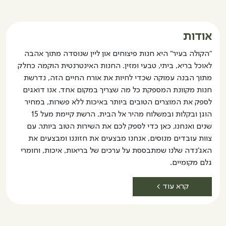
עוגת
PANERIA
שוקולד
ללא
ללא
גלוטן
אודות
גלוטן
רב
"הקולה בעיר" היא חנות פיצוחים און ליין שנוסדה מתוך אהבה
תכליתית
לאוכל בריא, ביתי, טבעי ומזין. החנות האינטרנטית הוקמה כחלק
מתוך הבנה עמוקה שכדי לחיות את אורח החיים הזה, נדרשת
חנות מקוונת המספקת כל מה שצריך במקום אחד. אנו דואגים
לספק את המוצרים הטובים ביותר באיכות ללא פשרות, במחיר
הוגן ובקלות ובמשלוח מהיר אל הבית. הרשת קיימת מעל 15
שנים ואנחנו, כאן כדי לספק לכם את השירות הטוב ביותר. עם
צוות עובדים מנוסים, אנחנו מבצעים את חזוננו ומבצעים את
האג'נדה שלנו שמתבססת על ערכים של בריאות, איכות, וחומרי
גלם מקומיים.
קרא עוד >