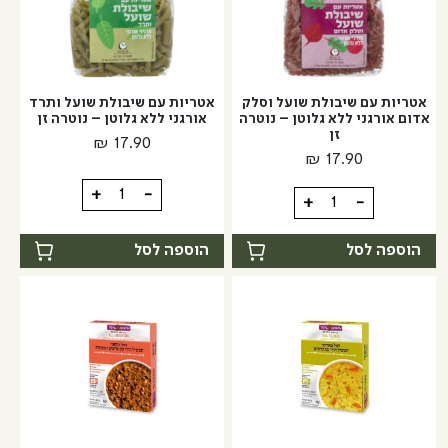
ללא
גלוטן
גלוטן
|
|
נוטרזן
נוטרזן
אטריות עם שיבולת שועל וסלק
אטריות עם שיבולת שועל ותרד
אדום אורגני ללא גלוטן – נוטרה
אורגני ללא גלוטן – נוטרה זן
זן
₪
17.90
₪
17.90
כמות
+
-
כמות
+
-
של
של
אטריות
אטריות
הוספה לסל
הוספה לסל
עם
עם
שיבולת
שיבולת
שועל
שועל
ותרד
וסלק
אורגני
אדום
ללא
אורגני
גלוטן
ללא
-
גלוטן