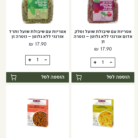
ללא
גלוטן
גלוטן
|
|
נוטרזן
נוטרזן
אטריות עם שיבולת שועל וסלק
אטריות עם שיבולת שועל ותרד
אדום אורגני ללא גלוטן – נוטרה
אורגני ללא גלוטן – נוטרה זן
זן
₪
17.90
₪
17.90
כמות
+
-
כמות
+
-
של
של
אטריות
אטריות
הוספה לסל
הוספה לסל
עם
עם
שיבולת
שיבולת
שועל
שועל
ותרד
וסלק
אורגני
אדום
ללא
אורגני
גלוטן
ללא
-
גלוטן