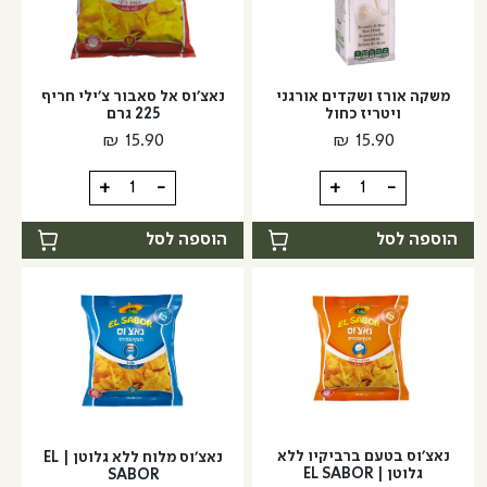
גלוטן
משקה אורז ושקדים אורגני
נאצ’וס אל סאבור צ’ילי חריף
ויטריז כחול
225 גרם
₪
15.90
₪
15.90
כמות
כמות
+
-
+
-
של
של
משקה
נאצ’וס
הוספה לסל
הוספה לסל
אורז
אל
ושקדים
סאבור
אורגני
צ’ילי
ויטריז
חריף
כחול
225
גרם
נאצ’וס בטעם ברביקיו ללא
נאצ’וס מלוח ללא גלוטן | EL
גלוטן | EL SABOR
SABOR