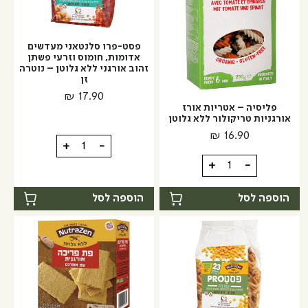
בצורת
בצורת
אטריות
אטריות
פסט-פרו סלנטאני מעדשים
אדומות, חומוס וזרעי פשתן
זהוב אורגני ללא גלוטן – נוטרה
זן
₪
17.90
פליסיה – אטריות אורז
אורגניות טריקולור ללא גלוטן
₪
16.90
כמות
+
-
של
כמות
+
-
פסט-פרו
של
סלנטאני
פליסיה
הוספה לסל
הוספה לסל
מעדשים
-
אדומות,
אטריות
חומוס
אורז
וזרעי
אורגניות
פשתן
טריקולור
זהוב
ללא