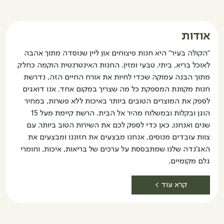
עוגת
PANERIA
שוקולד
ללא
ללא
גלוטן
אודות
גלוטן
רב
"הקולה בעיר" היא חנות פיצוחים און ליין שנוסדה מתוך אהבה
תכליתית
לאוכל בריא, ביתי, טבעי ומזין. החנות האינטרנטית הוקמה כחלק
מתוך הבנה עמוקה שכדי לחיות את אורח החיים הזה, נדרשת
חנות מקוונת המספקת כל מה שצריך במקום אחד. אנו דואגים
לספק את המוצרים הטובים ביותר באיכות ללא פשרות, במחיר
הוגן ובקלות ובמשלוח מהיר אל הבית. הרשת קיימת מעל 15
שנים ואנחנו, כאן כדי לספק לכם את השירות הטוב ביותר. עם
צוות עובדים מנוסים, אנחנו מבצעים את חזוננו ומבצעים את
האג'נדה שלנו שמתבססת על ערכים של בריאות, איכות, וחומרי
גלם מקומיים.
קרא עוד >