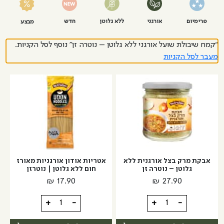
פרימיום
אורגני
ללא גלוטן
חדש
מבצע
“קמח שיבולת שועל אורגני ללא גלוטן – נוטרה זן” נוסף לסל הקניות.
מעבר לסל הקניות
אבקת מרק בצל אורגנית ללא
אטריות אודון אורגניות מאורז
גלוטן – נוטרה זן
חום ללא גלוטן | נוטרזן
₪
17.90
₪
27.90
כמות
כמות
+
-
+
-
של
של