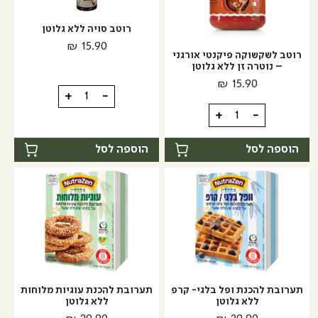
–
זן
רוטב סויה ללא גלוטן
נוטרה
₪
15.90
זן
רוטב לשקשוקה פיקנטי אורגני
– נוטרה זן ללא גלוטן
₪
15.90
כמות
+
-
של
כמות
+
-
רוטב
של
סויה
רוטב
הוספה לסל
הוספה לסל
ללא
לשקשוקה
גלוטן
פיקנטי
אורגני
-
נוטרה
זן
ללא
גלוטן
תערובת להכנת ופל בלגי- קרפ
תערובת להכנת עוגיות מלוחות
ללא גלוטן
ללא גלוטן