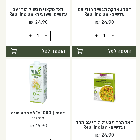
נוטרה
-
זן
דאל טאדקה תבשיל הודי עם
דאל מקאני תבשיל הודי עם
נוטרה
עדשים- Real Indian
עדשים ושעועית- Real Indian
זן
₪
24.90
₪
24.90
כמות
כמות
+
-
+
-
של
של
דאל
דאל
הוספה לסל
הוספה לסל
טאדקה
מקאני
תבשיל
תבשיל
הודי
הודי
עם
עם
עדשים-
עדשים
Real
ושעועית-
Real
Indian
Indian
ויטסי | 1000 מ"ל משקה סויה
אורגני
דאל תרד תבשיל הודי עם תרד
₪
15.90
ועדשים- Real Indian
₪
24.90