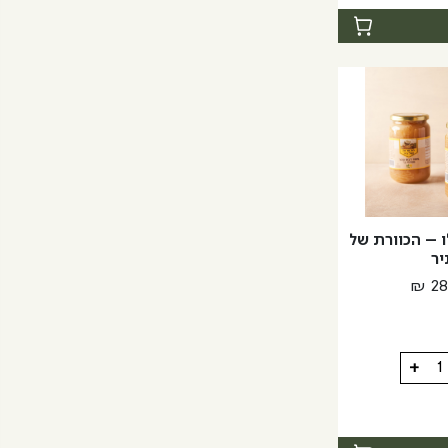
ת
ו – הכוורת של
יר
₪
28
+