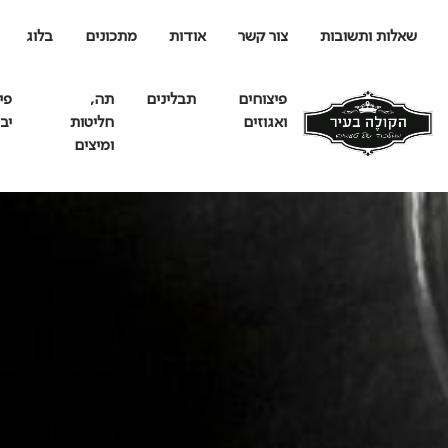
שאלות ותשובות
צור קשר
אודות
מתכונים
בלוג
פיצוחים
תבלינים
תה,
פי
ואגוזים
חליטות
יב
ומיצים