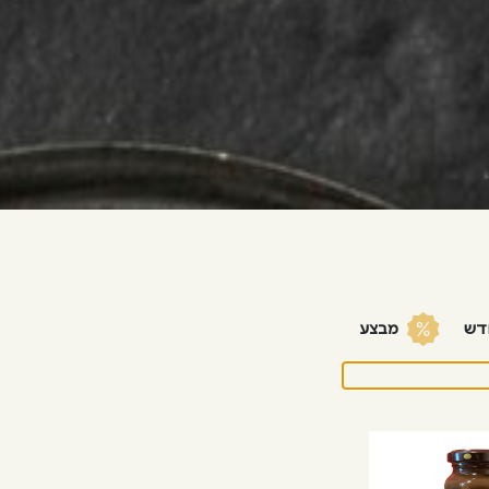
דש
מבצע