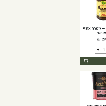
Nocciolata – ממרח אגוזי
אורגני
₪
29
+
Noccio