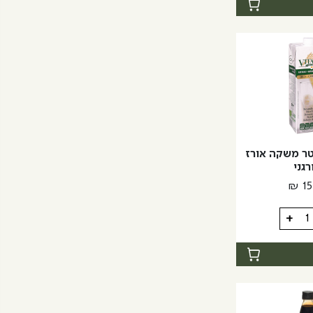
ת
יז | 1 ליטר משקה אורז
רגני
₪
15
+