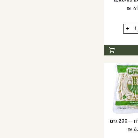
 סוויטאנגו
₪
41
+
נגו
20 גרם
₪
6