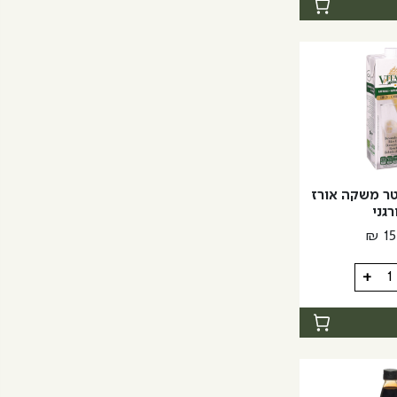
ת
יז | 1 ליטר משקה אורז
רגני
₪
15
+