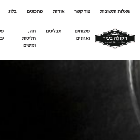
שאלות ותשובות
צור קשר
אודות
מתכונים
בלוג
פיצוחים
תבלינים
תה,
פי
ואגוזים
חליטות
יב
ומיצים