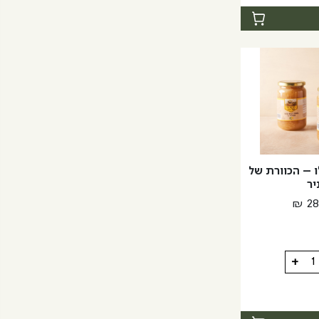
ת
ו – הכוורת של
יר
₪
28
+