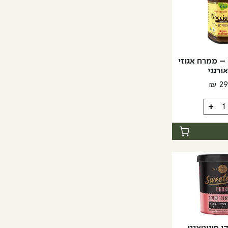
Nocciolata – ממרח אגוזי
אורגני
₪
29
+
Noccio