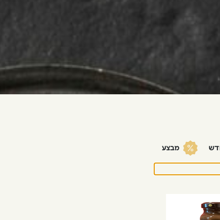
דש
מבצע