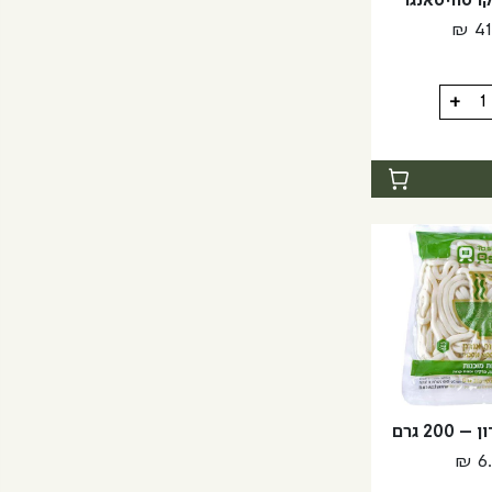
 סוויטאנגו
₪
41
+
נגו
20 גרם
₪
6