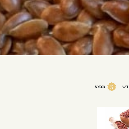
דש
מבצע