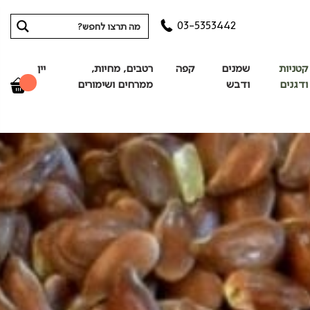
03-5353442
קטניות
שמנים
קפה
רטבים, מחיות,
יין
ודגנים
ודבש
ממרחים ושימורים