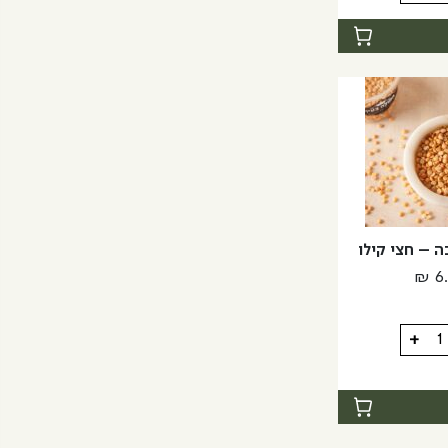
ת
ת
ה – חצי קילו
₪
6
+
ה