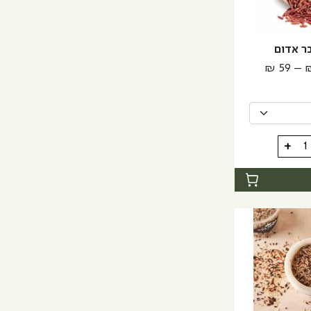
בר אדום
טווח
₪
59
–
מחירים:
עד
+