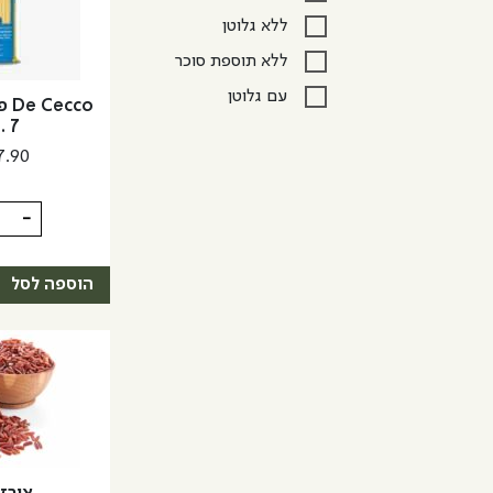
ללא גלוטן
ללא תוספת סוכר
עם גלוטן
cco
. 7
7.90
כמות
-
של
De
הוספה לסל
Cecco
פסטה
למוצר
לינגווינ
זה
No.
יש
7
מספר
סוגים.
ניתן