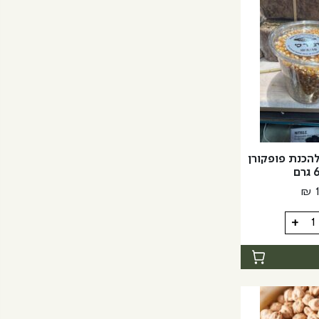
להכנת פופקורן
רם
₪
+
ת
רן