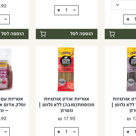
עד
.90
כמות
+
-
של
כמות
-
+
אורז
של
שחור
אטריו
הוספה לסל
הוספה לסל
מלא
אודון
חלוט-
אורגני
Gallo
מאורז
חום
ללא
גלוטן
|
נוטרזן
ן אורגניות
אטריות אודון אורגניות
אטריות עם 
ללא גלוטן |
מכוסמת(סובה) ללא גלוטן |
וסלק אדום או
רזן
נוטרזן
– נו
.90
₪
17.90
₪
1
כמות
כמות
-
+
-
+