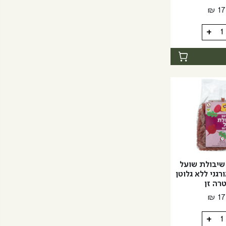
₪
17
+
ת
ות
שיבולת שועל
רגני ללא גלוטן
טרה זן
₪
17
+