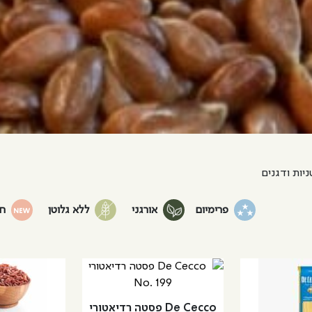
יות ודגנים
פרימיום
אורגני
ללא גלוטן
ח
למוצר
זה
יש
De Cecco פסטה רדיאטורי