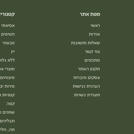
מפת אתר
קטגוריו
ראשי
אסיאתי
אודות
חטיפים 
שאלות ותשובות
טבעוני
צור קשר
יין
מתכונים
ללא גלוט
תקנון האתר
מוצרי אפ
עסקים וחברות
פיצוחים 
הצהרת נגישות
פירות יב
תעודת כשרות
קטניות ו
קפה
שמנים ו
תבלינים
תה, חליט