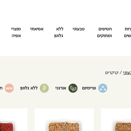
רות
חטיפים
טבעוני
ללא
אסיאתי
מוצרי
שים
ומתוקים
גלוטן
אפיה
וני
/ קרקרים
פרימיום
אורגני
ללא גלוטן
ח