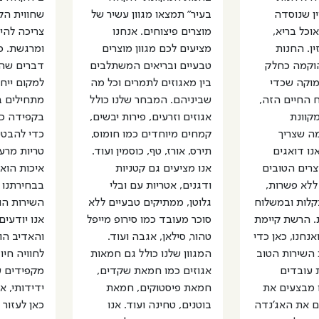
ין שנוסדה
בעיר" תמצאו מגוון עשיר של
שחווית הק
וכל בריא,
מוצרים פיצוחים. אנחנו
צריכה להי
ין. החנות
מציעים לכם מגוון מוצרים
ומרגשת. כ
וקמה כחלק
טבעיים ובריאים המשתלבים
דברים שהו
מוקה שכדי
בין מאגוזים לתמרים וכל מה
למקום ייחו
ח החיים הזה,
שביניהם. המבחר שלנו כולל
מתחילים בא
קוונת
אגוזים וזרעים, פירות יבשים,
בקפידה כל
ה שצריך
קמחים מיוחדים כמו חומוס,
כדי להבטי
נו דואגים
תירס, אורז, טף, כוסמין ועוד.
טריות מרענ
רים הטובים
אנו מציעים גם קטניות
איכות הוא 
ללא פשרות,
ודגנים, אטריות עם ובלי
בבחירתנו ש
בקלות ובמשלוח
גלוטן, ממתיקים טבעיים ללא
השירות הו
. הרשת קיימת
סוכר מעובד כמו סירופ מייפל
אנו יודעי
ים ואנחנו, כאן כדי
טהור, סילאן, אגבה ועוד.
והאדיב הו
השירות הטוב
המגוון שלנו כולל גם חמאות
לחוויה חיוב
ת עובדים
אגוזים כמו חמאת שקדים,
מקפידים ע
ו מבצעים את
חמאת פיסטוקים, חמאת
ידידותי, א
ים את האג'נדה
בוטנים, טחינה ועוד. אנו
כאן לעזור 