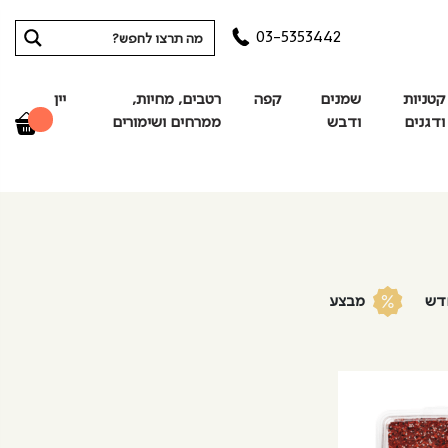
03-5353442
קטניות
שמנים
קפה
רטבים, מחיות,
יין
ודגנים
ודבש
ממרחים ושימורים
דש
מבצע