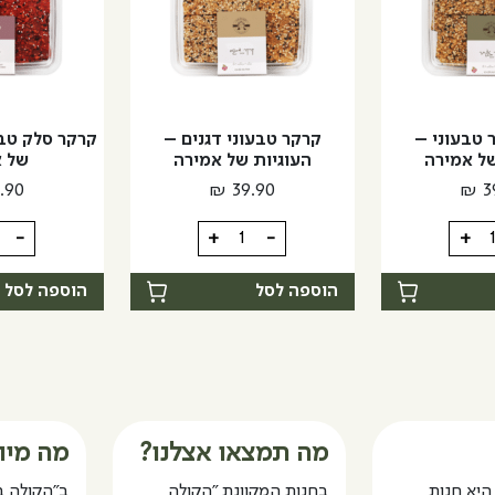
 טבעוני –
קרקר טבעוני דגנים –
קרקר סלק טבע
של אמירה
העוגיות של אמירה
של א
.90
₪
39.90
₪
3
כמות
כמות
-
+
-
+
של
של
קרקר
קרקר
הוספה לסל
הוספה לסל
טבעוני
סלק
דגנים
טבעונ
-
-
ת
העוגיות
העוגי
של
של
אמירה
אמירה
מה תמצאו אצלנו?
מה מיו
היא חנות
בחנות המקוונת "הקולה
ב"הקולה ב