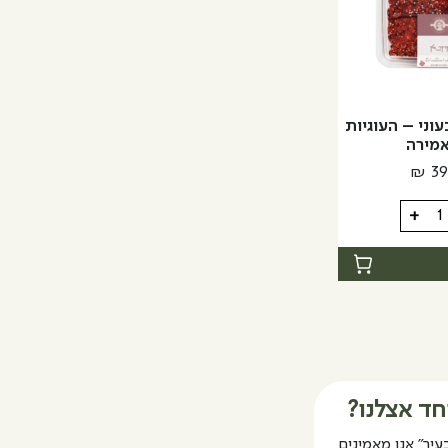
וני – העוגיות
מירה
₪
39
+
י
ות
חד אצלנו?
עיר" אנו מאמינים