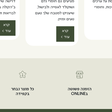
ת על ערכים
מציעים גם חומרי גלם
דרישה שיש 
ות, וחומרי
ושוקולד לאפייה ולבישול,
ב"הקולה בע
שיעניקו למטבח שלך טעם
לבריאות ו
טעים ומזין.
קרא
קרא
עוד >
עוד >
הזמנה פשוטה
כל מוצר נבחר
בONLINE
בקפידה