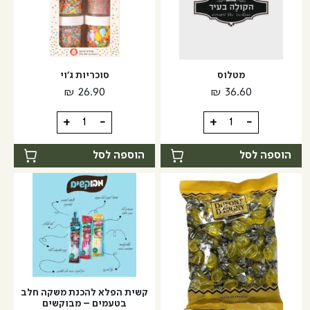
מטלוס
סוכריות ג'וי
₪
26.90
₪
36.60
כמות
כמות
+
-
+
-
של
של
מטלוס
סוכריות
הוספה לסל
הוספה לסל
ג'וי
למוצר
זה
יש
מספר
סוגים.
ניתן
לבחור
קשית הפלא להכנת משקה חלב
את
בטעמים – מבוקשים