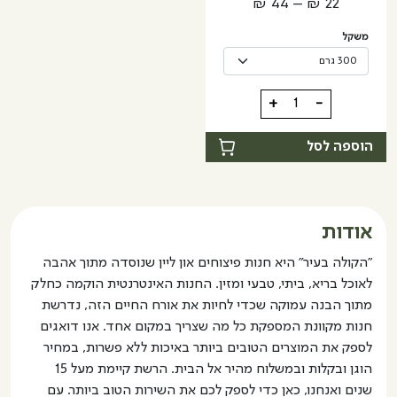
טווח
₪
44
–
₪
22
האפשרויות
מחירים:
בעמוד
משקל
המוצר
עד
כמות
+
-
של
רחת
הוספה לסל
לוקום
קלאסי
אודות
"הקולה בעיר" היא חנות פיצוחים און ליין שנוסדה מתוך אהבה
לאוכל בריא, ביתי, טבעי ומזין. החנות האינטרנטית הוקמה כחלק
מתוך הבנה עמוקה שכדי לחיות את אורח החיים הזה, נדרשת
חנות מקוונת המספקת כל מה שצריך במקום אחד. אנו דואגים
לספק את המוצרים הטובים ביותר באיכות ללא פשרות, במחיר
הוגן ובקלות ובמשלוח מהיר אל הבית. הרשת קיימת מעל 15
שנים ואנחנו, כאן כדי לספק לכם את השירות הטוב ביותר. עם