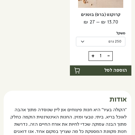
ניתן
לבחור
קרוקנט (ברס) בוטנים
את
טווח
₪
27
–
₪
13.70
האפשרויות
מחירים:
בעמוד
משקל
המוצר
עד
כמות
+
-
של
קרוקנט
הוספה לסל
(ברס)
בוטנים
אודות
"הקולה בעיר" היא חנות פיצוחים און ליין שנוסדה מתוך אהבה
לאוכל בריא, ביתי, טבעי ומזין. החנות האינטרנטית הוקמה כחלק
מתוך הבנה עמוקה שכדי לחיות את אורח החיים הזה, נדרשת
חנות מקוונת המספקת כל מה שצריך במקום אחד. אנו דואגים