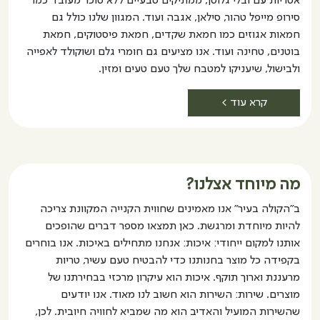
אטריות עם ובלי גלוטן, ממתיקים טבעיים ללא סוכר מעובד כמו
סירופ מייפל טהור, סילאן, אגבה ועוד. המגוון שלנו כולל גם
חמאות אגוזים כמו חמאת שקדים, חמאת פיסטוקים, חמאת
בוטנים, טחינה ועוד. אנו מציעים גם חומרי גלם ושוקולד לאפייה
ולבישול, שיעניקו למטבח שלך טעם טעים ומזין.
קרא עוד >
מה מיוחד אצלנו?
ב"הקולה בעיר" אנו מאמינים שחווית הקנייה המקוונת צריכה
להיות מיוחדת ומרגשת. כאן תמצאו מספר דברים שהופכים
אותנו למקום ייחודי: איכות: אנחנו מתחילים באיכות. אנו בוחרים
בקפידה כל מוצר בחנותנו כדי להבטיח טעם עשיר, טריות
מרעננת וארוך תוקף. איכות הוא עיקרון מרכזי בבחירתנו של
מוצרים. שירות: השירות הוא חשוב לנו מאוד. אנו יודעים
שהשירות המועיל והאדיב הוא מה שמביא לחוויה חיובית. לכן,