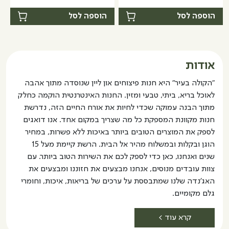
של
של
מארז
מארז
הוספה לסל
הוספה לסל
חטיפי
חטיפי
פנגיאה
פנגיאה
פרוטאין+
פרוטאין+
שוקולד
שוקולד
אודות
עם
עם
"הקולה בעיר" היא חנות פיצוחים און ליין שנוסדה מתוך אהבה
בננה
חמאת
לאוכל בריא, ביתי, טבעי ומזין. החנות האינטרנטית הוקמה כחלק
ושקדים
בוטנים-
מתוך הבנה עמוקה שכדי לחיות את אורח החיים הזה, נדרשת
20
-20
חנות מקוונת המספקת כל מה שצריך במקום אחד. אנו דואגים
יחדות
יחידות
לספק את המוצרים הטובים ביותר באיכות ללא פשרות, במחיר
הוגן ובקלות ובמשלוח מהיר אל הבית. הרשת קיימת מעל 15
שנים ואנחנו, כאן כדי לספק לכם את השירות הטוב ביותר. עם
צוות עובדים מנוסים, אנחנו מבצעים את חזוננו ומבצעים את
האג'נדה שלנו שמתבססת על ערכים של בריאות, איכות, וחומרי
גלם מקומיים.
קרא עוד >