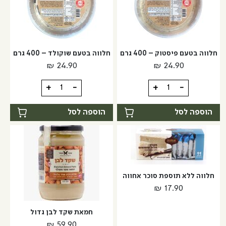
חלווה בטעם פיסטוק – 400 גרם
חלווה בטעם שוקולד – 400 גרם
₪
24.90
₪
24.90
כמות
כמות
+
-
+
-
של
של
חלווה
חלווה
הוספה לסל
הוספה לסל
בטעם
בטעם
פיסטוק
שוקולד
-
-
400
400
גרם
גרם
חלווה ללא תוספת סוכר אחווה
₪
17.90
חמאת שקד לבן גדול
₪
59.90