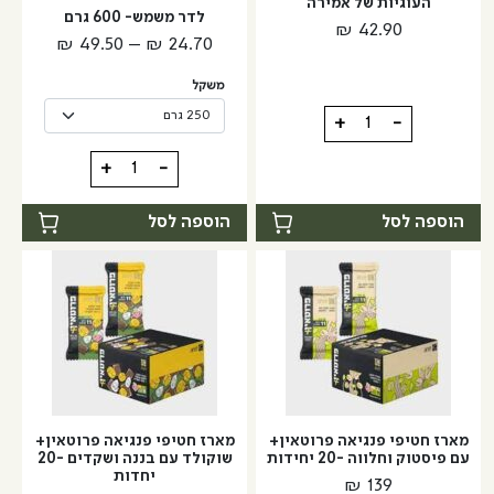
העוגיות של אמירה
לדר משמש- 600 גרם
את
₪
42.90
טווח
₪
49.50
–
₪
24.70
האפשרויות
מחירים:
בעמוד
משקל
המוצר
כמות
עד
+
-
של
כמות
+
-
כדורי
של
תמרים
לדר
הוספה לסל
הוספה לסל
טבעוניים
משמש-
-
600
העוגיות
גרם
של
אמירה
מארז חטיפי פנגיאה פרוטאין+
מארז חטיפי פנגיאה פרוטאין+
עם פיסטוק וחלווה -20 יחידות
שוקולד עם בננה ושקדים -20
יחדות
₪
139