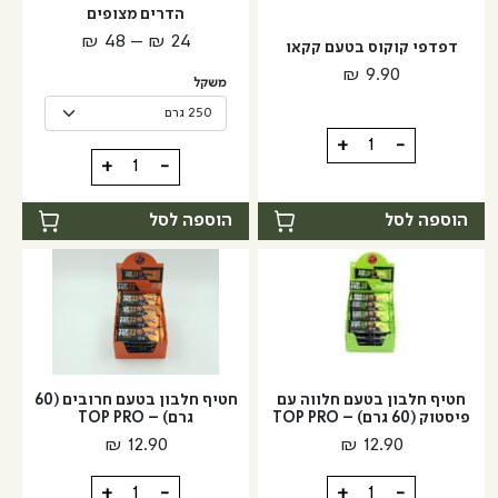
הדרים מצופים
את
טווח
₪
48
–
₪
24
האפשרויות
דפדפי קוקוס בטעם קקאו
מחירים:
בעמוד
₪
9.90
משקל
המוצר
עד
כמות
+
-
כמות
+
-
של
של
דפדפי
הדרים
הוספה לסל
הוספה לסל
קוקוס
מצופים
בטעם
קקאו
חטיף חלבון בטעם חלווה עם
חטיף חלבון בטעם חרובים (60
פיסטוק (60 גרם) – TOP PRO
גרם) – TOP PRO
₪
12.90
₪
12.90
כמות
כמות
+
-
+
-