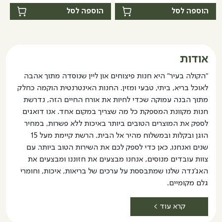
מחית
סקיני
הוספה לסל
הוספה לסל
קארי
פסטה
ירוק-
-
400
מגוון
גרם
טעמים
אודות
"הקולה בעיר" היא חנות פיצוחים און ליין שנוסדה מתוך אהבה
לאוכל בריא, ביתי, טבעי ומזין. החנות האינטרנטית הוקמה כחלק
מתוך הבנה עמוקה שכדי לחיות את אורח החיים הזה, נדרשת
חנות מקוונת המספקת כל מה שצריך במקום אחד. אנו דואגים
לספק את המוצרים הטובים ביותר באיכות ללא פשרות, במחיר
הוגן ובקלות ובמשלוח מהיר אל הבית. הרשת קיימת מעל 15
שנים ואנחנו, כאן כדי לספק לכם את השירות הטוב ביותר. עם
צוות עובדים מנוסים, אנחנו מבצעים את חזוננו ומבצעים את
האג'נדה שלנו שמתבססת על ערכים של בריאות, איכות, וחומרי
גלם מקומיים.
קרא עוד >